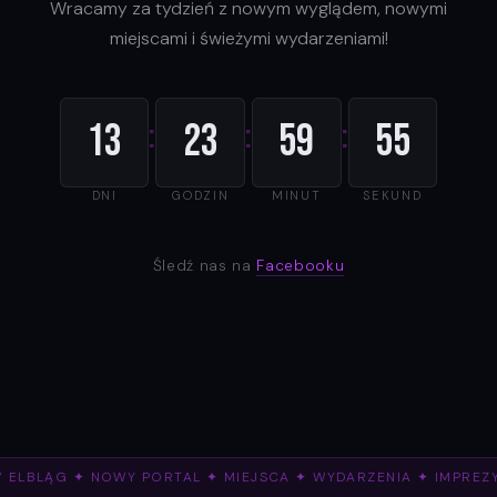
Wracamy za tydzień z nowym wyglądem, nowymi
miejscami i świeżymi wydarzeniami!
:
:
:
13
23
59
55
DNI
GODZIN
MINUT
SEKUND
Śledź nas na
Facebooku
 ELBLĄG ✦ NOWY PORTAL ✦ MIEJSCA ✦ WYDARZENIA ✦ IMPREZ