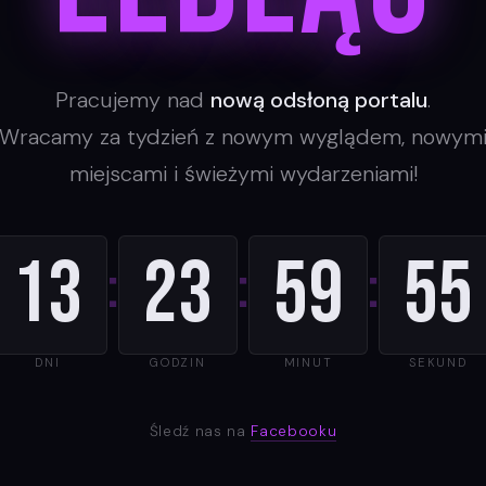
Pracujemy nad
nową odsłoną portalu
.
Wracamy za tydzień z nowym wyglądem, nowym
miejscami i świeżymi wydarzeniami!
13
23
59
55
:
:
:
DNI
GODZIN
MINUT
SEKUND
Śledź nas na
Facebooku