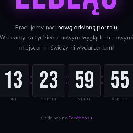
Pracujemy nad
nową odsłoną portalu
.
Wracamy za tydzień z nowym wyglądem, nowym
miejscami i świeżymi wydarzeniami!
13
23
59
55
:
:
:
DNI
GODZIN
MINUT
SEKUND
Śledź nas na
Facebooku