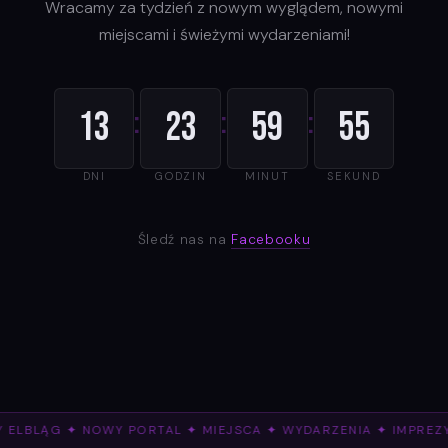
Wracamy za tydzień z nowym wyglądem, nowymi
miejscami i świeżymi wydarzeniami!
:
:
:
13
23
59
55
DNI
GODZIN
MINUT
SEKUND
Śledź nas na
Facebooku
 ELBLĄG ✦ NOWY PORTAL ✦ MIEJSCA ✦ WYDARZENIA ✦ IMPREZ