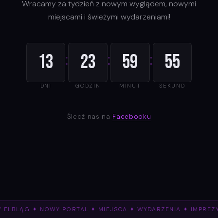
Wracamy za tydzień z nowym wyglądem, nowymi
miejscami i świeżymi wydarzeniami!
:
:
:
13
23
59
55
DNI
GODZIN
MINUT
SEKUND
Śledź nas na
Facebooku
 ELBLĄG ✦ NOWY PORTAL ✦ MIEJSCA ✦ WYDARZENIA ✦ IMPREZ