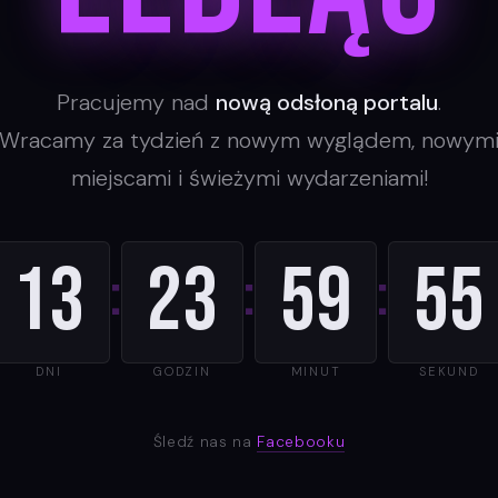
Pracujemy nad
nową odsłoną portalu
.
Wracamy za tydzień z nowym wyglądem, nowym
miejscami i świeżymi wydarzeniami!
13
23
59
55
:
:
:
DNI
GODZIN
MINUT
SEKUND
Śledź nas na
Facebooku