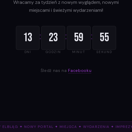
Wracamy za tydzień z nowym wyglądem, nowymi
miejscami i świeżymi wydarzeniami!
:
:
:
13
23
59
55
DNI
GODZIN
MINUT
SEKUND
Śledź nas na
Facebooku
 ELBLĄG ✦ NOWY PORTAL ✦ MIEJSCA ✦ WYDARZENIA ✦ IMPREZ