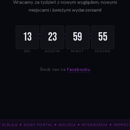
Wracamy za tydzień z nowym wyglądem, nowymi
miejscami i świeżymi wydarzeniami!
:
:
:
13
23
59
55
DNI
GODZIN
MINUT
SEKUND
Śledź nas na
Facebooku
 ELBLĄG ✦ NOWY PORTAL ✦ MIEJSCA ✦ WYDARZENIA ✦ IMPREZ